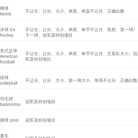
网球
不让分、让分、大小、单双、单盘不让分、正确比数
tennis
冰球 ice
不让分、让分、大小、单双、单节不让分、双胜、第一球/
hockey
下一球、冠军及特别项目
美式足球
不让分、让分、大小、单双、单节不让分、主客队大小、冠
American
军及特别项目
football
排球
不让分、让分、大小、第一局大小、单局不让分、正确比数
volleyball
羽毛球
冠军及特别项目
badminton
撞球 pool
冠军及特别项目
赛车