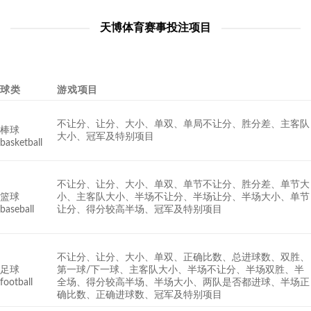
天博体育赛事投注项目
球类
游戏项目
不让分、让分、大小、单双、单局不让分、胜分差、主客队
棒球
大小、冠军及特别项目
basketball
不让分、让分、大小、单双、单节不让分、胜分差、单节大
篮球
小、主客队大小、半场不让分、半场让分、半场大小、单节
baseball
让分、得分较高半场、冠军及特别项目
不让分、让分、大小、单双、正确比数、总进球数、双胜、
足球
第一球/下一球、主客队大小、半场不让分、半场双胜、半
football
全场、得分较高半场、半场大小、两队是否都进球、半场正
确比数、正确进球数、冠军及特别项目