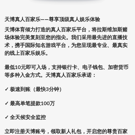
天博真人百家乐——尊享顶级真人娱乐体验
天博体育倾力打造的真人百家乐平台，将拉斯维加斯赌
场体验完美复刻至您的指尖。我们采用最先进的直播技
术，携手国际知名游戏平台，为您呈现最专业、最真实
的线上百家乐娱乐。
最低10元即可入场，支持银行卡、电子钱包、加密货币
等多种入金方式。天博真人百家乐承诺：
✓ 极速到账（最快3分钟）
✓ 最高单笔提款100万
✓ 全天候安全监控
立即注册天博账号，领取新人礼包，开启您的尊贵百家