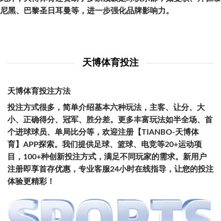
尼黑、巴黎圣日耳曼等，进一步强化品牌影响力。
天博体育投注
天博体育投注方法
投注方式很多，简单介绍基本六种玩法，主客、让分、大
小、正确得分、冠军、胜分差。更多丰富玩法如半全场、首
个进球球员、单局比分等，欢迎注册【TIANBO-天博体
育】APP探索。我们提供足球、篮球、电竞等20+运动项
目，100+种创新投注方式，满足不同玩家的需求。新用户
注册即享首存优惠，专业客服24小时在线指导，让您的投注
体验更精彩！