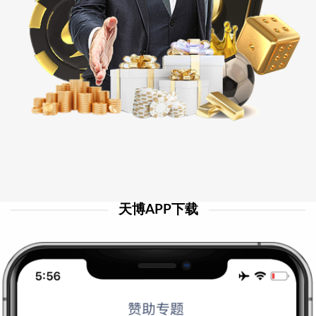
天博APP下载