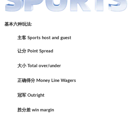
基本六种玩法:
主客 Sports host and guest
让
分 Point Spread
大小 Total over/under
正确得分 Money Line Wagers
冠军 Outright
胜
分差 win margin