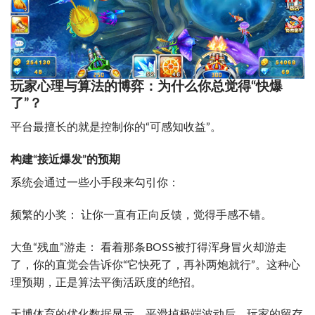
玩家心理与算法的博弈：为什么你总觉得“快爆
了”？
平台最擅长的就是控制你的“可感知收益”。
构建“接近爆发”的预期
系统会通过一些小手段来勾引你：
频繁的小奖： 让你一直有正向反馈，觉得手感不错。
大鱼“残血”游走： 看着那条BOSS被打得浑身冒火却游走
了，你的直觉会告诉你“它快死了，再补两炮就行”。这种心
理预期，正是算法平衡活跃度的绝招。
天博体育的优化数据显示，平滑掉极端波动后，玩家的留存