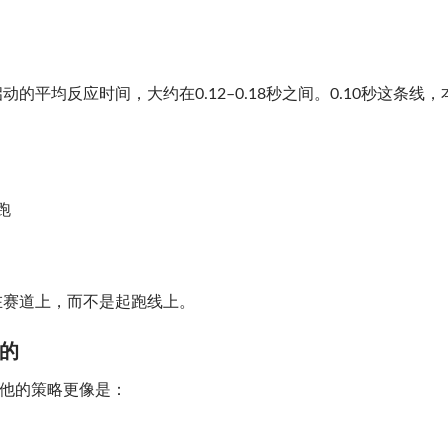
平均反应时间，大约在0.12–0.18秒之间。0.10秒这条线，
跑
在赛道上，而不是起跑线上。
的
。他的策略更像是：