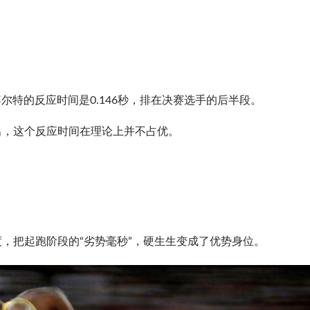
博尔特的反应时间是0.146秒，排在决赛选手的后半段。
出，这个反应时间在理论上并不占优。
，把起跑阶段的“劣势毫秒”，硬生生变成了优势身位。