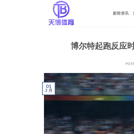
跳
到
新闻资讯
内
容
博尔特起跑反应
POS
01
2 月