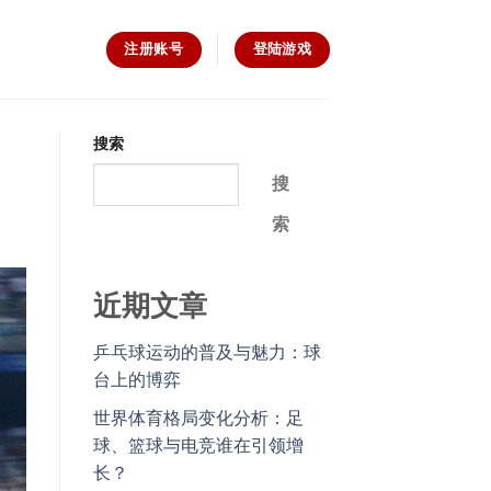
注册账号
登陆游戏
搜索
搜
索
近期文章
乒乓球运动的普及与魅力：球
台上的博弈
世界体育格局变化分析：足
球、篮球与电竞谁在引领增
长？