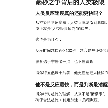
毫秒之争背后的人类极限
人类反应速度真的还能更快吗？
从神经科学角度看，人类听觉刺激到肌肉启动的
质上就是“人类极限预判”的边界。
这也是为什么：
反应时间越接近0.100秒，越容易被怀疑抢
很多选手宁愿慢一点，也不愿冒险
博尔特显然属于后者。他更愿意把风险留
他不是反应最快，而是判断最清醒
博尔特对起跑的理解，从来不是“赌极限”
确保合法起跑 + 稳定加速 + 后程碾压。