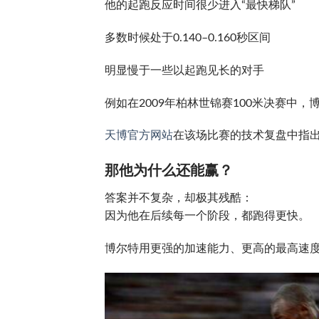
他的起跑反应时间很少进入“最快梯队”
多数时候处于0.140–0.160秒区间
明显慢于一些以起跑见长的对手
例如在2009年柏林世锦赛100米决赛中，
天博官方网站
在该场比赛的技术复盘中指
那他为什么还能赢？
答案并不复杂，却极其残酷：
因为他在后续每一个阶段，都跑得更快。
博尔特用更强的加速能力、更高的最高速度