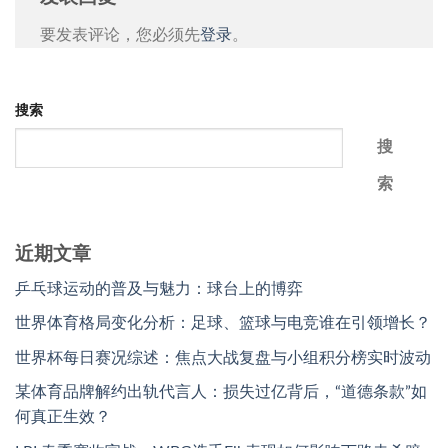
要发表评论，您必须先
登录
。
搜索
搜
索
近期文章
乒乓球运动的普及与魅力：球台上的博弈
世界体育格局变化分析：足球、篮球与电竞谁在引领增长？
世界杯每日赛况综述：焦点大战复盘与小组积分榜实时波动
某体育品牌解约出轨代言人：损失过亿背后，“道德条款”如
何真正生效？