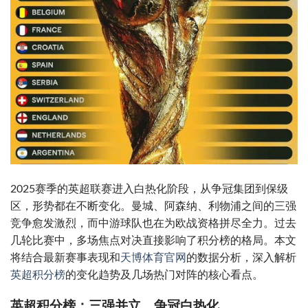
2025赛季的英超联赛进入白热化阶段，从争冠集团到保级
区，形势都在不断变化。曼城、阿森纳、利物浦之间的三强
竞争愈发激烈，而中游球队也在为欧战资格拼尽全力。过去
几轮比赛中，多场焦点对决直接影响了积分榜的格局。本文
将结合最新赛事表现和
天博体育官网
的数据分析，深入解析
英超积分榜
的变化趋势及几场热门对阵的核心看点。
英超积分榜：三强并立，争冠白热化