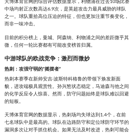
天博体育官网的综合评估数据显示，利物浦在过去10场比赛
中场均射正次数高达6.9次，是英超攻击力最具威胁的球队
之一。球队重拾高位压迫的特征，但也更加注重节奏变化，
而非一味冲击。
目前的积分榜上，曼城、阿森纳、利物浦之间的差距微乎其
微，任何一轮比赛都有可能改变榜首归属。
中游球队的欧战竞争：激烈而微妙
热刺：攻强守弱的“摇摆者”
热刺本赛季在新帅安吉·波斯特科格鲁的带领下焕发新面
貌，进攻端极具观赏性。孙兴慜状态稳定，马迪森与他之间
的化学反应令人惊喜。然而，防守问题始终是球队难以回避
的短板。
天博体育官网的数据显示，热刺场均失球达到1.4个，在前
七名球队中是最高的。球队在边路防守和定位球防守环节的
漏洞多次让对手抓住机会。如果无法及时改进，热刺可能会