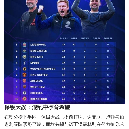
保级大战：混乱中孕育希望
在积分榜下半区，保级大战已提前打响。谢菲联、卢顿与伯
恩利等队形势严峻，而埃弗顿与诺丁汉森林则在努力抢分求