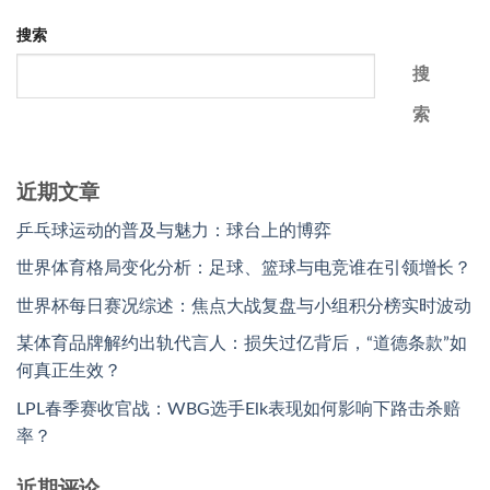
搜索
搜
索
近期文章
乒乓球运动的普及与魅力：球台上的博弈
世界体育格局变化分析：足球、篮球与电竞谁在引领增长？
世界杯每日赛况综述：焦点大战复盘与小组积分榜实时波动
某体育品牌解约出轨代言人：损失过亿背后，“道德条款”如
何真正生效？
LPL春季赛收官战：WBG选手Elk表现如何影响下路击杀赔
率？
近期评论