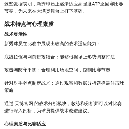
这些数据表明，新秀球员正逐渐适应高强度ATP巡回赛比赛
节奏，为未来在大满贯舞台上打下基础。
战术特点与心理素质
战术灵活性
新秀球员在比赛中展现出较高的战术适应能力：
底线拉锯与网前进攻结合：能够根据场上形势调整打法
攻击与防守平衡：合理利用场地空间，控制比赛节奏
针对对手弱点制定战术：通过观察和数据分析选择最佳击球
策略
通过 天博官网 的战术分析模块，教练和分析师可以对比赛
进行深入剖析，为球员提供战术改进建议。
心理素质与比赛适应