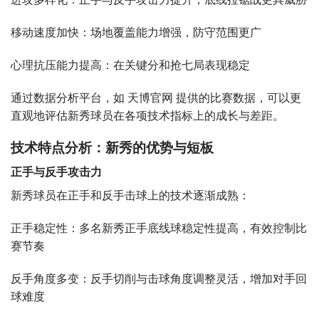
进攻多样化：正手与反手攻击力提升，底线拉锯战更具威胁
移动速度加快：场地覆盖能力增强，防守范围更广
心理抗压能力提高：在关键分和抢七局表现稳定
通过数据分析平台，如 天博官网 提供的比赛数据，可以更
直观地评估新秀球员在各项技术指标上的成长与差距。
技术特点分析：新秀的优势与短板
正手与反手攻击力
新秀球员在正手和反手击球上的技术逐渐成熟：
正手稳定性：多名新秀正手底线球稳定性提高，有效控制比
赛节奏
反手角度多变：反手切削与击球角度调整灵活，增加对手回
球难度